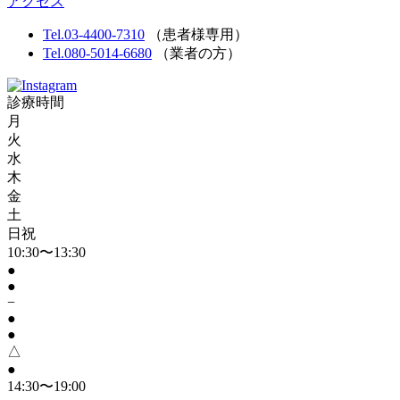
アクセス
Tel.03-4400-7310
（患者様専用）
Tel.080-5014-6680
（業者の方）
診療時間
月
火
水
木
金
土
日祝
10:30〜13:30
●
●
−
●
●
△
●
14:30〜19:00