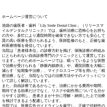
ホームページ運営について
池袋の歯医者・歯科「Lily Smile Dental Clinic」（リリースマ
イルデンタルクリニック）では、歯科治療に恐怖心をお持ち
の方や、多忙により通院時間を確保できない方でも安心して
質の高い医療を受けられるよう、医師監修のもと、正確な歯
科医療情報を発信しています。
当院は「患者様本位」の診療方針を掲げ、保険診療の枠組み
にとらわれない自由診療専門のクリニックとして運営してお
ります。そのためホームページでは、眠っているような状態
で治療が受けられる「静脈内鎮静法」や、通院回数を大幅に
減らす「短期集中治療」、マイクロスコープ等を用いた「精
密治療」など、当院ならではの治療方法やそのメリットにつ
いて詳しく解説しています。
また、自由診療であるからこそ、治療にかかる費用や期間、
期待できる効果だけでなく、リスクや副作用についても分か
りやすく説明し、患者さまが十分に理解・納得した上で治療
を検討できるよう配慮しています。
当院では、医療広告ガイドラインを厳守し、正確で信頼性の