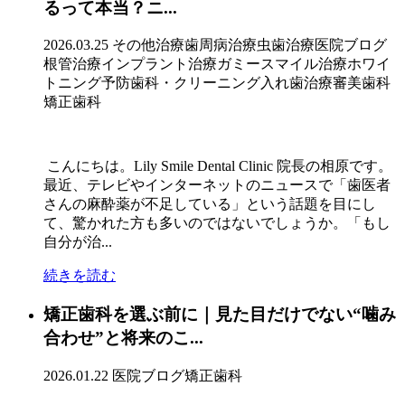
るって本当？ニ...
2026.03.25
その他治療
歯周病治療
虫歯治療
医院ブログ
根管治療
インプラント治療
ガミースマイル治療
ホワイ
トニング
予防歯科・クリーニング
入れ歯治療
審美歯科
矯正歯科
こんにちは。Lily Smile Dental Clinic 院長の相原です。
最近、テレビやインターネットのニュースで「歯医者
さんの麻酔薬が不足している」という話題を目にし
て、驚かれた方も多いのではないでしょうか。「もし
自分が治...
続きを読む
矯正歯科を選ぶ前に｜見た目だけでない“噛み
合わせ”と将来のこ...
2026.01.22
医院ブログ
矯正歯科