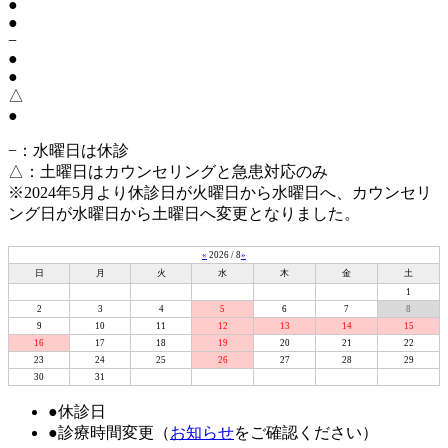
●
●
−
●
●
△
●
−
：水曜日は休診
△
：土曜日はカウンセリングと急患対応のみ
※2024年5月より休診日が火曜日から水曜日へ、カウンセリ
ング日が水曜日から土曜日へ変更となりました。
«
2026 / 8
»
日
月
火
水
木
金
土
1
2
3
4
5
6
7
8
9
10
11
12
13
14
15
16
17
18
19
20
21
22
23
24
25
26
27
28
29
30
31
●
休診日
●
診療時間変更（
お知らせ
をご確認ください）