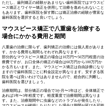
ただし、歯列矯正の経験があまりない歯科医院ではマウスピ
ース矯正とワイヤー矯正を併用して治療を進められないこと
もあります。歯科医院を探す際には矯正治療の経験が豊富な
歯科医院を選択すると良いでしょう。
マウスピース矯正で八重歯を治療する
場合にかかる費用と期間
八重歯の治療に限らず、歯列矯正の治療には個人差がありま
す。かかる費用も期間もそれぞれ異なります。
部分的なマウスピース矯正の場合は10万円〜50万円程度の治
療費ですが、お口全体の矯正の場合は60万円から100万円か
かる方もいます。また、マウスピース矯正は自由診療になり
ますので歯科医院ごとに料金設定が異なります。安すぎる医
院を選べば良いわけではありませんので、総合的に判断し、
歯科医院を選びましょう。
治療期間は、部分矯正の場合で3か月〜1年ほど、全体矯正で
あれば1年〜3年程度です。軽度重度で治療期間は異なりま
す。また、治療期間中に虫歯などのトラブルが発生したり、
マウスピースが破損したりなどした場合は期間が延びる可能