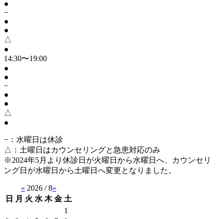
●
−
●
●
△
●
14:30〜19:00
●
●
−
●
●
△
●
−
：水曜日は休診
△
：土曜日はカウンセリングと急患対応のみ
※2024年5月より休診日が火曜日から水曜日へ、カウンセリ
ング日が水曜日から土曜日へ変更となりました。
«
2026 / 8
»
日
月
火
水
木
金
土
1