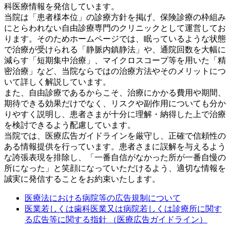
科医療情報を発信しています。
当院は「患者様本位」の診療方針を掲げ、保険診療の枠組み
にとらわれない自由診療専門のクリニックとして運営してお
ります。そのためホームページでは、眠っているような状態
で治療が受けられる「静脈内鎮静法」や、通院回数を大幅に
減らす「短期集中治療」、マイクロスコープ等を用いた「精
密治療」など、当院ならではの治療方法やそのメリットにつ
いて詳しく解説しています。
また、自由診療であるからこそ、治療にかかる費用や期間、
期待できる効果だけでなく、リスクや副作用についても分か
りやすく説明し、患者さまが十分に理解・納得した上で治療
を検討できるよう配慮しています。
当院では、医療広告ガイドラインを厳守し、正確で信頼性の
ある情報提供を行っています。患者さまに誤解を与えるよう
な誇張表現を排除し、「一番自信がなかった所が一番自慢の
所になった」と笑顔になっていただけるよう、適切な情報を
誠実に発信することをお約束いたします。
医療法における病院等の広告規制について
医業若しくは歯科医業又は病院若しくは診療所に関す
る広告等に関する指針 （医療広告ガイドライン）