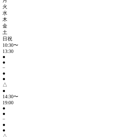
月
火
水
木
金
土
日祝
10:30〜
13:30
●
●
−
●
●
△
●
14:30〜
19:00
●
●
−
●
●
△