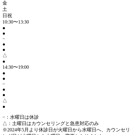
金
土
日祝
10:30〜13:30
●
●
−
●
●
△
●
14:30〜19:00
●
●
−
●
●
△
●
−
：水曜日は休診
△
：土曜日はカウンセリングと急患対応のみ
※2024年5月より休診日が火曜日から水曜日へ、カウンセリ