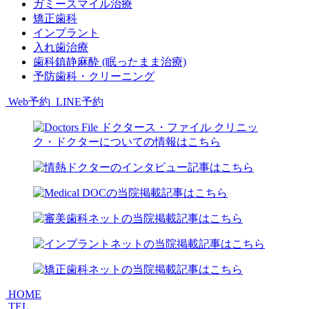
ガミースマイル治療
矯正歯科
インプラント
入れ歯治療
歯科鎮静麻酔 (眠ったまま治療)
予防歯科・クリーニング
Web予約
LINE予約
HOME
TEL