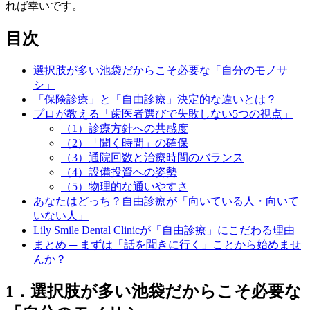
れば幸いです。
目次
選択肢が多い池袋だからこそ必要な「自分のモノサ
シ」
「保険診療」と「自由診療」決定的な違いとは？
プロが教える「歯医者選びで失敗しない5つの視点」
（1）診療方針への共感度
（2）「聞く時間」の確保
（3）通院回数と治療時間のバランス
（4）設備投資への姿勢
（5）物理的な通いやすさ
あなたはどっち？自由診療が「向いている人・向いて
いない人」
Lily Smile Dental Clinicが「自由診療」にこだわる理由
まとめ ─ まずは「話を聞きに行く」ことから始めませ
んか？
1．選択肢が多い池袋だからこそ必要な