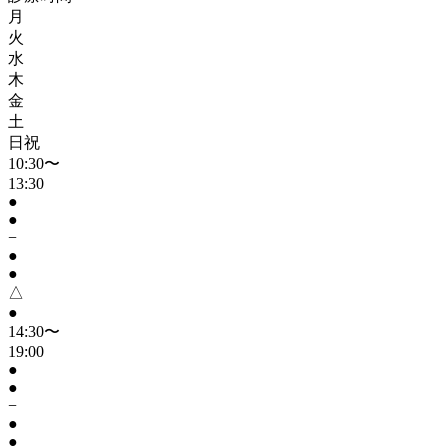
月
火
水
木
金
土
日祝
10:30〜
13:30
●
●
−
●
●
△
●
14:30〜
19:00
●
●
−
●
●