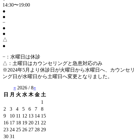
14:30〜19:00
●
●
−
●
●
△
●
−
：水曜日は休診
△
：土曜日はカウンセリングと急患対応のみ
※2024年5月より休診日が火曜日から水曜日へ、カウンセリ
ング日が水曜日から土曜日へ変更となりました。
«
2026 / 8
»
日
月
火
水
木
金
土
1
2
3
4
5
6
7
8
9
10
11
12
13
14
15
16
17
18
19
20
21
22
23
24
25
26
27
28
29
30
31