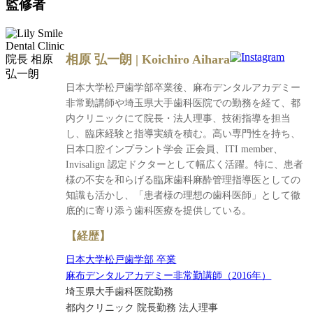
監修者
相原 弘一朗 | Koichiro Aihara
日本大学松戸歯学部卒業後、麻布デンタルアカデミー
非常勤講師や埼玉県大手歯科医院での勤務を経て、都
内クリニックにて院長・法人理事、技術指導を担当
し、臨床経験と指導実績を積む。高い専門性を持ち、
日本口腔インプラント学会 正会員、ITI member、
Invisalign 認定ドクターとして幅広く活躍。特に、患者
様の不安を和らげる臨床歯科麻酔管理指導医としての
知識も活かし、「患者様の理想の歯科医師」として徹
底的に寄り添う歯科医療を提供している。
【経歴】
日本大学松戸歯学部 卒業
麻布デンタルアカデミー非常勤講師（2016年）
埼玉県大手歯科医院勤務
都内クリニック 院長勤務 法人理事