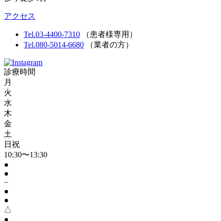
アクセス
Tel.03-4400-7310
（患者様専用）
Tel.080-5014-6680
（業者の方）
診療時間
月
火
水
木
金
土
日祝
10:30〜13:30
●
●
−
●
●
△
●