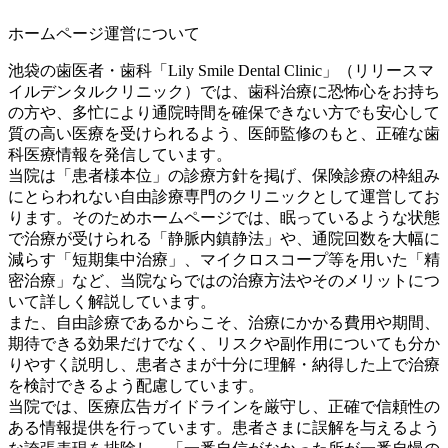
ホームページ運営について
池袋の歯医者・歯科「Lily Smile Dental Clinic」（リリースマ
イルデンタルクリニック）では、歯科治療に恐怖心をお持ち
の方や、多忙により通院時間を確保できない方でも安心して
質の高い医療を受けられるよう、医師監修のもと、正確な歯
科医療情報を発信しています。
当院は「患者様本位」の診療方針を掲げ、保険診療の枠組み
にとらわれない自由診療専門のクリニックとして運営してお
ります。そのためホームページでは、眠っているような状態
で治療が受けられる「静脈内鎮静法」や、通院回数を大幅に
減らす「短期集中治療」、マイクロスコープ等を用いた「精
密治療」など、当院ならではの治療方法やそのメリットにつ
いて詳しく解説しています。
また、自由診療であるからこそ、治療にかかる費用や期間、
期待できる効果だけでなく、リスクや副作用についても分か
りやすく説明し、患者さまが十分に理解・納得した上で治療
を検討できるよう配慮しています。
当院では、医療広告ガイドラインを厳守し、正確で信頼性の
ある情報提供を行っています。患者さまに誤解を与えるよう