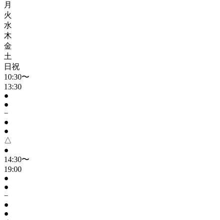
月
火
水
木
金
土
日祝
10:30〜
13:30
●
●
−
●
●
△
●
14:30〜
19:00
●
●
−
●
●