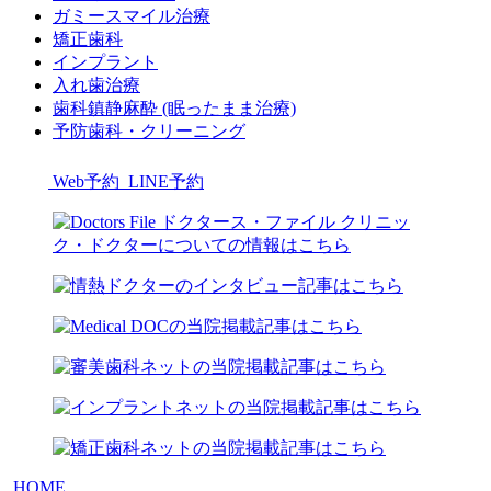
ガミースマイル治療
矯正歯科
インプラント
入れ歯治療
歯科鎮静麻酔 (眠ったまま治療)
予防歯科・クリーニング
Web予約
LINE予約
HOME