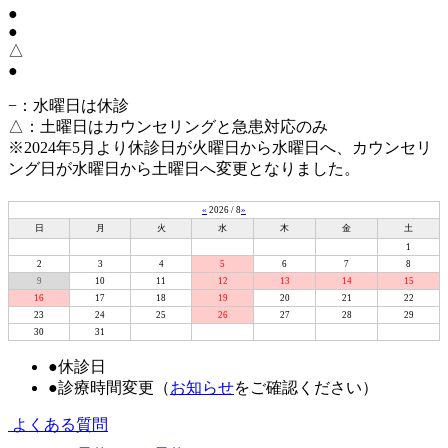
●
●
△
●
−
：水曜日は休診
△
：土曜日はカウンセリングと急患対応のみ
※2024年5月より休診日が火曜日から水曜日へ、カウンセリ
ング日が水曜日から土曜日へ変更となりました。
«
2026 / 8
»
日
月
火
水
木
金
土
1
2
3
4
5
6
7
8
9
10
11
12
13
14
15
16
17
18
19
20
21
22
23
24
25
26
27
28
29
30
31
●
休診日
●
診療時間変更（
お知らせ
をご確認ください）
よくある質問