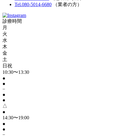
Tel.080-5014-6680
（業者の方）
診療時間
月
火
水
木
金
土
日祝
10:30〜13:30
●
●
−
●
●
△
●
14:30〜19:00
●
●
−