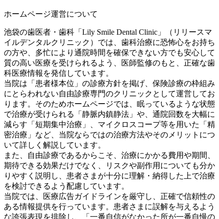
ホームページ運営について
池袋の歯医者・歯科「Lily Smile Dental Clinic」（リリースマ
イルデンタルクリニック）では、歯科治療に恐怖心をお持ち
の方や、多忙により通院時間を確保できない方でも安心して
質の高い医療を受けられるよう、医師監修のもと、正確な歯
科医療情報を発信しています。
当院は「患者様本位」の診療方針を掲げ、保険診療の枠組み
にとらわれない自由診療専門のクリニックとして運営してお
ります。そのためホームページでは、眠っているような状態
で治療が受けられる「静脈内鎮静法」や、通院回数を大幅に
減らす「短期集中治療」、マイクロスコープ等を用いた「精
密治療」など、当院ならではの治療方法やそのメリットにつ
いて詳しく解説しています。
また、自由診療であるからこそ、治療にかかる費用や期間、
期待できる効果だけでなく、リスクや副作用についても分か
りやすく説明し、患者さまが十分に理解・納得した上で治療
を検討できるよう配慮しています。
当院では、医療広告ガイドラインを厳守し、正確で信頼性の
ある情報提供を行っています。患者さまに誤解を与えるよう
な誇張表現を排除し、「一番自信がなかった所が一番自慢の