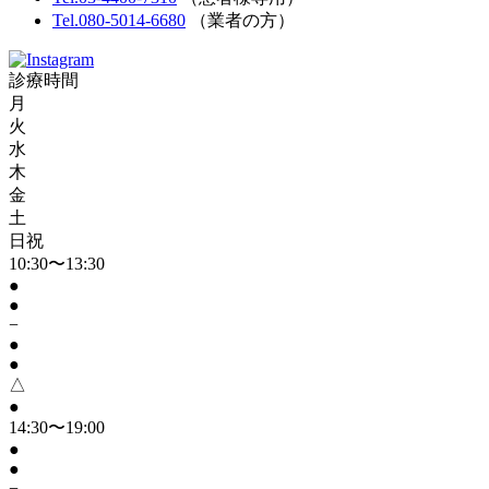
Tel.080-5014-6680
（業者の方）
診療時間
月
火
水
木
金
土
日祝
10:30〜13:30
●
●
−
●
●
△
●
14:30〜19:00
●
●
−