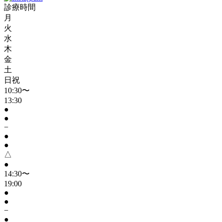
診療時間
月
火
水
木
金
土
日祝
10:30〜
13:30
●
●
−
●
●
△
●
14:30〜
19:00
●
●
−
●