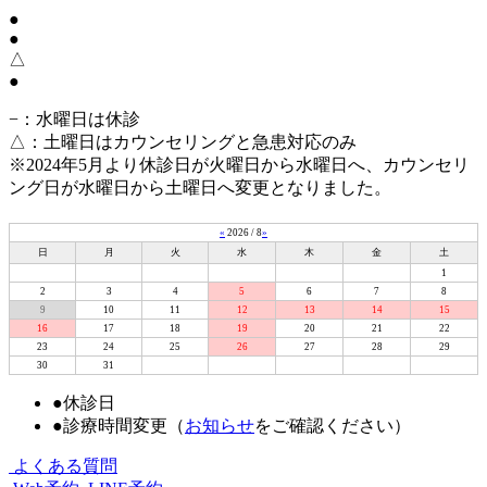
●
●
△
●
−
：水曜日は休診
△
：土曜日はカウンセリングと急患対応のみ
※2024年5月より休診日が火曜日から水曜日へ、カウンセリ
ング日が水曜日から土曜日へ変更となりました。
«
2026 / 8
»
日
月
火
水
木
金
土
1
2
3
4
5
6
7
8
9
10
11
12
13
14
15
16
17
18
19
20
21
22
23
24
25
26
27
28
29
30
31
●
休診日
●
診療時間変更（
お知らせ
をご確認ください）
よくある質問