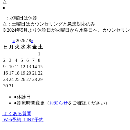
△
●
−
：水曜日は休診
△
：土曜日はカウンセリングと急患対応のみ
※2024年5月より休診日が火曜日から水曜日へ、カウンセ
«
2026 / 8
»
日
月
火
水
木
金
土
1
2
3
4
5
6
7
8
9
10
11
12
13
14
15
16
17
18
19
20
21
22
23
24
25
26
27
28
29
30
31
●
休診日
●
診療時間変更（
お知らせ
をご確認ください）
よくある質問
Web予約
LINE予約